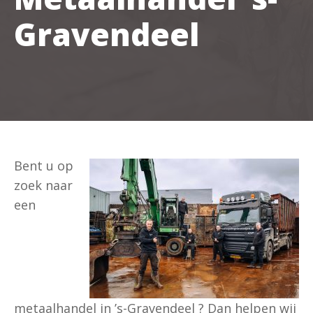
Gravendeel
Bent u op
zoek naar
een
metaalhandel in ’s-Gravendeel ? Dan helpen wij