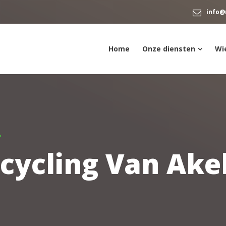
info@
Home
Onze diensten
Wie
ycling Van Akel