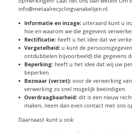
opmerkingen? Laat het ons dan weten! Om v
info@metaalrecyclingvanakelijen.nl.
Informatie en inzage:
uiteraard kunt u i
hoe en waarom we die gegevens verwerke
Rectificatie:
heeft u het idee dat we verk
Vergetelheid:
u kunt de persoonsgegevens 
ontdubbelen bijvoorbeeld) die gegevens 
Beperking:
heeft u het idee dat wij uw p
beperken.
Bezwaar (verzet):
voor de verwerking van
verwerking zo snel mogelijk beëindigen.
Overdraagbaarheid:
dit is een nieuw rec
maken, neem dan even contact met ons o
Daarnaast kunt u ook: