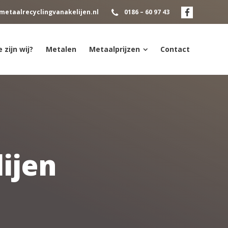
metaalrecyclingvanakelijen.nl
0186 – 60 97 43
 zijn wij?
Metalen
Metaalprijzen
Contact
ijen