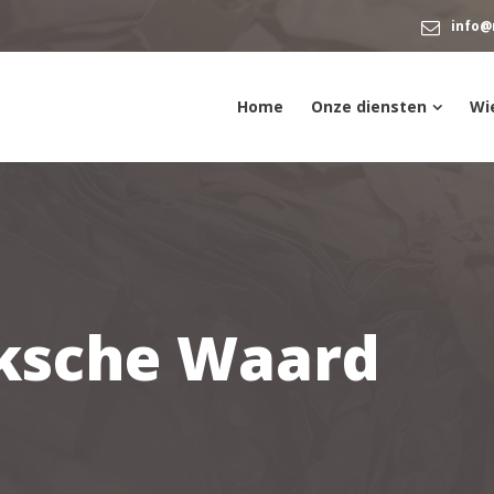
info@
Home
Onze diensten
Wie
eksche Waard