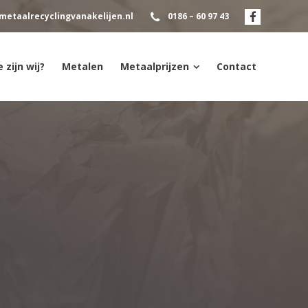
metaalrecyclingvanakelijen.nl
0186 – 60 97 43
 zijn wij?
Metalen
Metaalprijzen
Contact