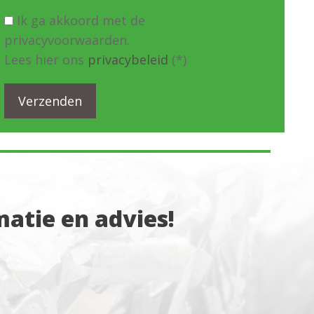
Ik ga akkoord met de
privacyvoorwaarden.
Lees hier ons
privacybeleid
(*)
atie en advies!