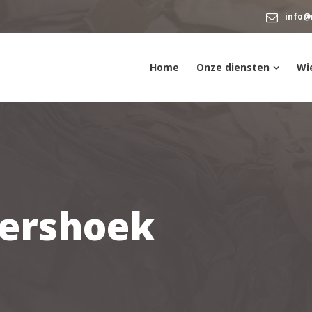
info@
Home
Onze diensten
Wie
tershoek