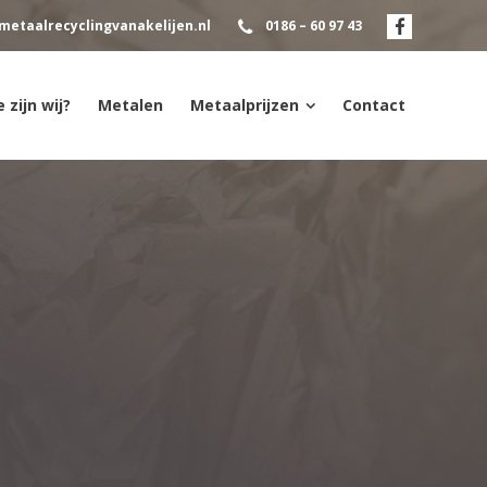
metaalrecyclingvanakelijen.nl
0186 – 60 97 43
 zijn wij?
Metalen
Metaalprijzen
Contact