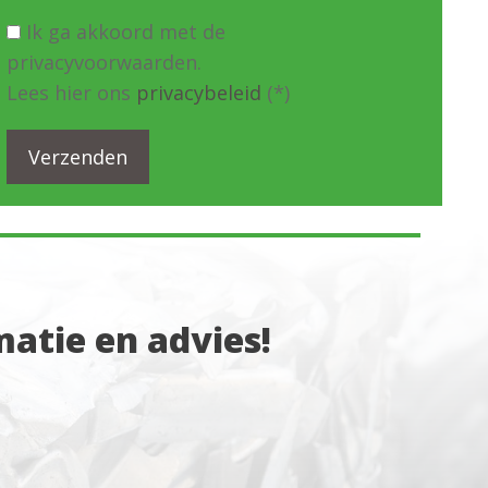
Ik ga akkoord met de
privacyvoorwaarden.
Lees hier ons
privacybeleid
(*)
atie en advies!