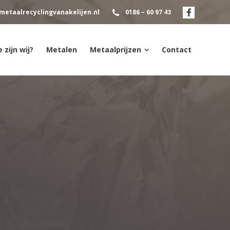
metaalrecyclingvanakelijen.nl
0186 – 60 97 43
 zijn wij?
Metalen
Metaalprijzen
Contact