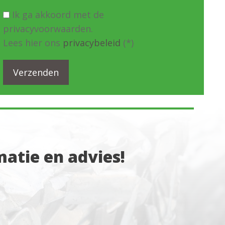
Ik ga akkoord met de
privacyvoorwaarden.
Lees hier ons
privacybeleid
(*)
atie en advies!