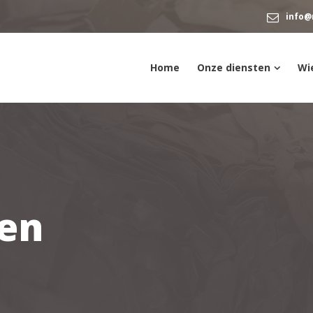
info@
Home
Onze diensten
Wie
jen